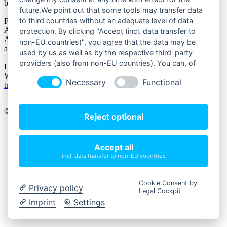
beantwortet haben nehmen Sie an der Verlosung teil.
future.We point out that some tools may transfer data
to third countries without an adequate level of data
Für die Tage vom 01.12.24 bis 24.12.24 werden die Gewinner per
Außlosung ermittelt und können täglich durch öffnen der online
protection. By clicking "Accept (incl. data transfer to
Adventskalender Türchen (
Hier gehts zum online Kalender
)
non-EU countries)", you agree that the data may be
abgerufen werden.
used by us as well as by the respective third-party
providers (also from non-EU countries). You can, of
Der Rechtsweg ist ausgeschlossen!
course, change your cookie settings at any time.
Wenn Sie Fragen haben, schreiben Sie uns eine Mail an:
info@bfb-
Necessary
Functional
treffurt.de
© 2026 Bürger für Bürger - Treffurter Bürgerverein.
Reject optional
Impressum
Datenschutz
Accept all
Teilnahmebedingungen
Kontakt
incl. data transfer to non-EU countries
Startseite
Online Kalender
Cookie Consent by
Privacy policy
Legal Cockpit
Onlineshop
Unterstuetzer
Imprint
Settings
Kalendermotive