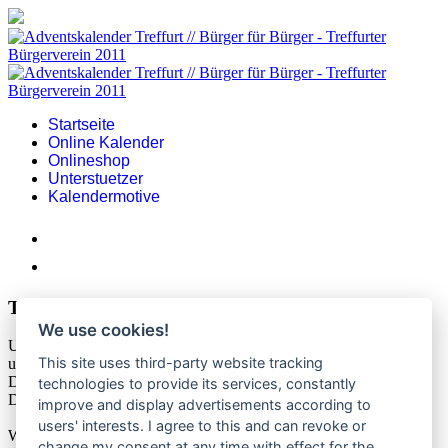
Startseite
Online Kalender
Onlineshop
Unterstuetzer
Kalendermotive
Teilnahmebedingungen
We use cookies!
Um an unserem Gewinnspiel teilzunehmen können Sie in
This site uses third-party website tracking
unserem Onlineshop eine persönliche Gewinnnummer kaufen.
Diese Gewinnnumer wird Ihnen per email als Dowload (PDF-
technologies to provide its services, constantly
Datei), nach Zahlungseingang, zugeschickt.
improve and display advertisements according to
users' interests. I agree to this and can revoke or
Wenn Sie im Bestellprozess auch die Gewinnfrage richtig
change my consent at any time with effect for the